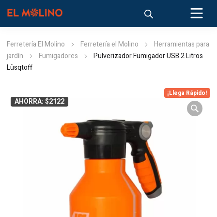
Ferretería El Molino
Ferretería el Molino
Herramientas para
jardín
Fumigadores
Pulverizador Fumigador USB 2 Litros
Lüsqtoff
¡Llega Rápido!
AHORRA: $2122