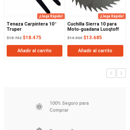
¡Llega Rápido!
¡Llega Rápido!
Tenaza Carpintera 10″
Cuchilla Sierra 10 para
Truper
Moto-guadana Lusqtoff
El
El
El
El
$
18.475
$
13.685
$
18.742
$
14.060
precio
precio
precio
precio
Añadir al carrito
Añadir al carrito
original
actual
original
actual
era:
es:
era:
es:
$18.742.
$18.475.
$14.060.
$13.685.
100% Seguro para
Comprar