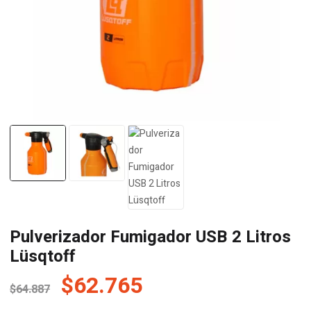
Pulverizador Fumigador USB 2 Litros
Lüsqtoff
El
El
$
62.765
$
64.887
precio
precio