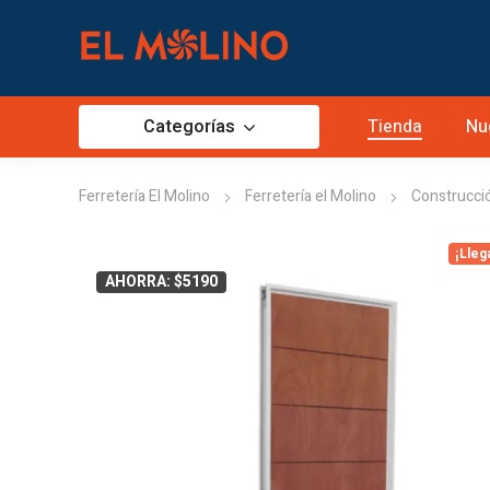
Categorías
Tienda
Nu
Ferretería El Molino
Ferretería el Molino
Construcci
¡Lleg
AHORRA: $5190