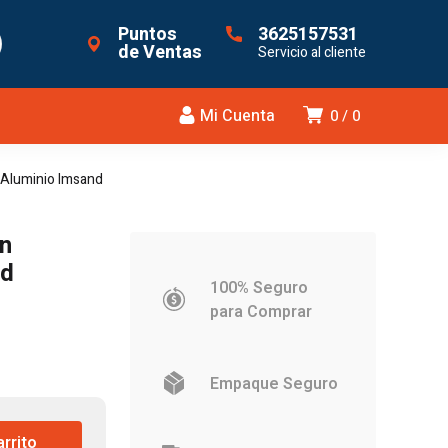
Puntos
3625157531
de Ventas
Servicio al cliente
Mi Cuenta
0
0
 Aluminio Imsand
on
nd
100% Seguro
para Comprar
Empaque Seguro
.
arrito