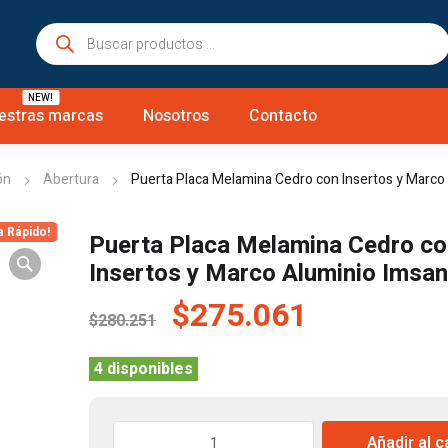
Búsqueda
de
productos
NEW!
estras marcas
Nosotros
Contacto
ón
Abertura
Puerta Placa Melamina Cedro con Insertos y Marco
a Rápido!
Puerta Placa Melamina Cedro c
Insertos y Marco Aluminio Imsa
El
El
$
275.061
$
280.251
precio
precio
original
actual
4 disponibles
era:
es:
$280.251.
$275.061
Puerta
Añadir al c