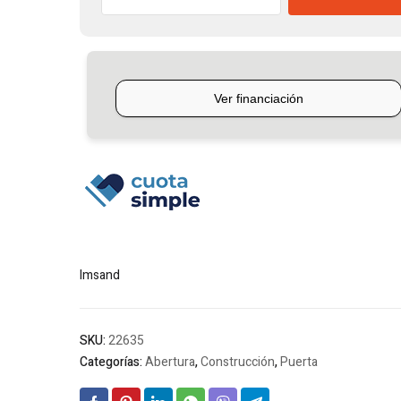
Placa
Melamina
Cedro
con
Insertos
y
Marco
Aluminio
Imsand
cantidad
Imsand
SKU:
22635
Categorías:
Abertura
,
Construcción
,
Puerta