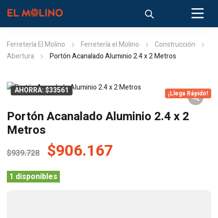
Ferretería El Molino
Ferretería el Molino
Construcción
Abertura
Portón Acanalado Aluminio 2.4 x 2 Metros
AHORRA: $33561
¡Llega Rápido!
Portón Acanalado Aluminio 2.4 x 2
Metros
El
El
$
906.167
$
939.728
precio
precio
original
actual
1 disponibles
era:
es:
$939.728.
$906.167.
Portón
Acanalado