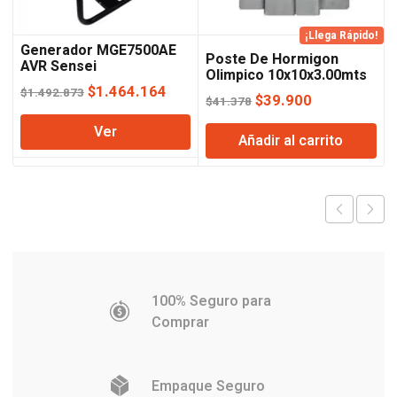
¡Llega Rápido!
Generador MGE7500AE
Poste De Hormigon
AVR Sensei
Olimpico 10x10x3.00mts
El
El
$
1.464.164
$
1.492.873
El
El
$
39.900
$
41.378
precio
precio
precio
precio
Ver
original
actual
Añadir al carrito
original
actual
era:
es:
era:
es:
$1.492.873.
$1.464.164.
$41.378.
$39.900.
100% Seguro para
Comprar
Empaque Seguro