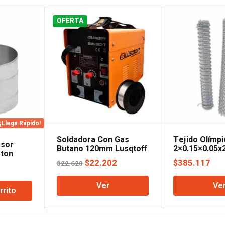
OFERTA
¡Llega Rápido!
Soldadora Con Gas
Tejido Olímp
sor
Butano 120mm Lusqtoff
2×0.15×0.05x
ston
ar
 Mm
El
El
$
22.202
$
385.117
$
22.620
El
3
precio
precio
precio
Ver
Ve
original
actual
rrito
actual
era:
es:
es:
$22.620.
$22.202.
.
$29.503.