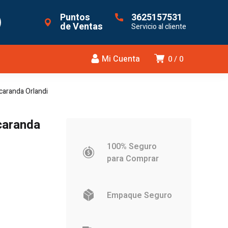
Puntos
3625157531
de Ventas
Servicio al cliente
Mi Cuenta
0
0
caranda Orlandi
caranda
100% Seguro
para Comprar
Empaque Seguro
.