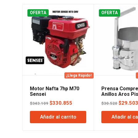
OFERTA
OFERTA
¡Llega Rápido!
Motor Nafta 7hp M70
Prensa Compre
Sensei
Anillos Aros Pi
Truper 70-160
El
El
El
$
330.855
$
29.50
$
343.109
$
30.520
precio
precio
precio
Añadir al carrito
Añadir al ca
original
actual
original
era:
es:
era:
$343.109.
$330.855.
$30.520