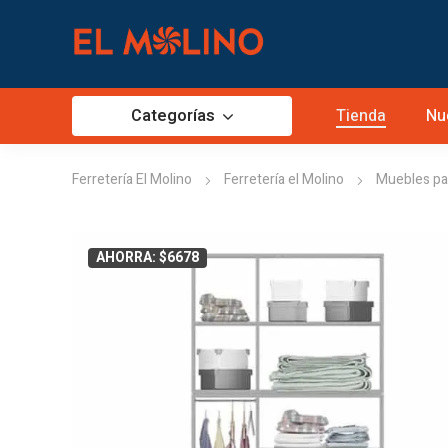
Categorías
Tienda
Nu
Ferretería El Molino
Ferretería el Molino
Muebles pa
AHORRA: $6678