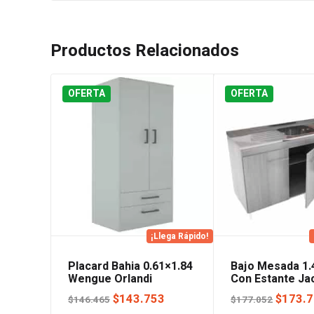
Productos Relacionados
OFERTA
OFERTA
¡Llega Rápido!
Placard Bahia 0.61×1.84
Bajo Mesada 1
Wengue Orlandi
Con Estante Ja
Orlandi
El
El
El
$
143.753
$
173.
$
146.465
$
177.052