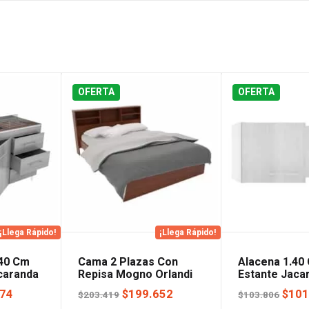
OFERTA
OFERTA
¡Llega Rápido!
¡Llega Rápido!
.40 Cm
Cama 2 Plazas Con
Alacena 1.40
caranda
Repisa Mogno Orlandi
Estante Jaca
Orlandi
El
El
El
El
774
$
199.652
$
101
$
203.419
$
103.806