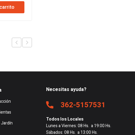
io
precio
Ver
original
actual
carrito
nal
actual
era:
es:
es:
$153.953.
$151.102.
.806.
$101.884.
Necesitas ayuda?
a
ucción
362-5157531
ientas
Todos los Locales
 Jardín
Lunes a Viernes: 08 Hs. a 19:00 Hs.
Sábados: 08 Hs. a 13:00 Hs.