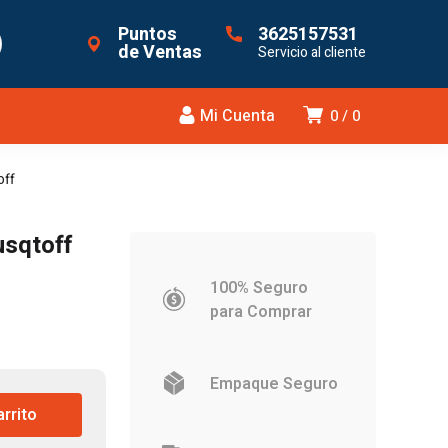
Puntos
3625157531
de Ventas
Servicio al cliente
Mi Cuenta
0
0
off
usqtoff
100% Seguro
para Comprar
Empaque Seguro
.
arrito