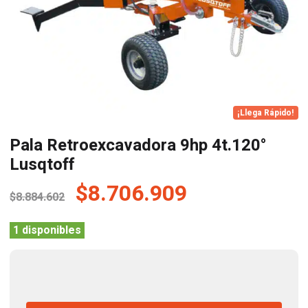
¡Llega Rápido!
Pala Retroexcavadora 9hp 4t.120°
Lusqtoff
El
El
$
8.706.909
$
8.884.602
precio
precio
original
actual
1 disponibles
era:
es:
$8.884.602.
$8.706.909.
Pala
Retroexcavadora
9hp