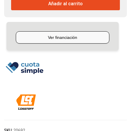
Añadir al carrito
4t.120°
Lusqtoff
cantidad
SKU:
20692