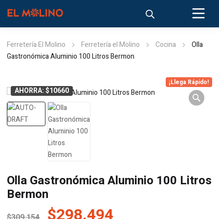
Ferretería El Molino
Ferretería el Molino
Cocina
Olla
Gastronómica Aluminio 100 Litros Bermon
¡Llega Rápido!
AHORRA: $10660
Olla Gastronómica Aluminio 100 Litros
Bermon
El
El
$
298.494
$
309.154