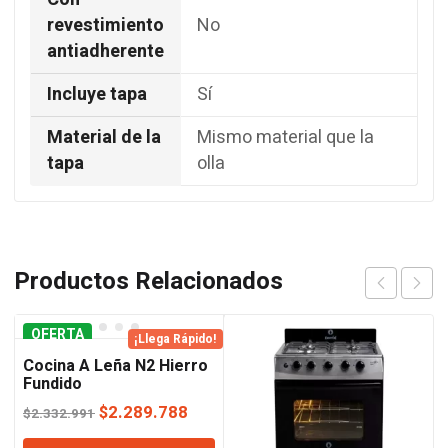
revestimiento
No
antiadherente
Incluye tapa
Sí
Material de la
Mismo material que la
tapa
olla
Productos Relacionados
OFERTA
¡Llega Rápido!
Cocina A Leña N2 Hierro
Fundido
El
El
$
2.289.788
$
2.332.991
precio
precio