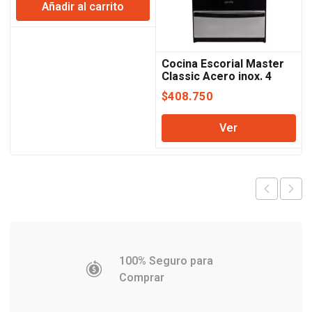
Añadir al carrito
original
actual
era:
es:
$2.332.991.
$2.289.788.
Cocina Escorial Master
Classic Acero inox. 4
hornallas Escorial
$
408.750
Ver
100% Seguro para
Comprar