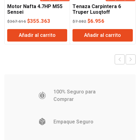
Motor Nafta 4.7HP M55
Tenaza Carpintera 6
Sensei
Truper Lusqtoff
El
El
El
El
$
355.363
$
6.956
$
367.616
$
7.082
precio
precio
precio
precio
Añadir al carrito
Añadir al carrito
original
actual
original
actual
era:
es:
era:
es:
$367.616.
$355.363.
$7.082.
$6.956.
100% Seguro para
Comprar
Empaque Seguro