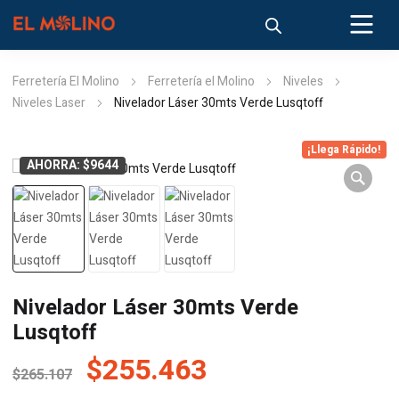
Ferretería El Molino
Ferretería el Molino
Niveles
Niveles Laser
Nivelador Láser 30mts Verde Lusqtoff
¡Llega Rápido!
AHORRA: $9644
Nivelador Láser 30mts Verde
Lusqtoff
El
El
$
255.463
$
265.107
precio
precio