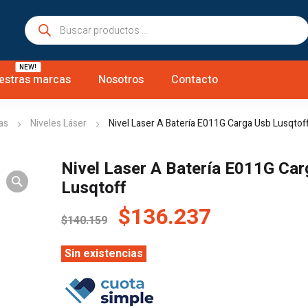
Búsqueda
de
productos
NEW!
estras marcas
Nosotros
Contacto
as
Niveles Láser
Nivel Laser A Batería E011G Carga Usb Lusqtof
Nivel Laser A Batería E011G Car
Lusqtoff
El
El
$
136.237
$
140.159
precio
precio
original
actual
Sin existencias
era:
es:
$140.159.
$136.237