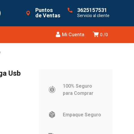
Puntos
3625157531
de Ventas
Servicio al cliente
Mi Cuenta
0
0
f
ga Usb
100% Seguro
para Comprar
Empaque Seguro
.