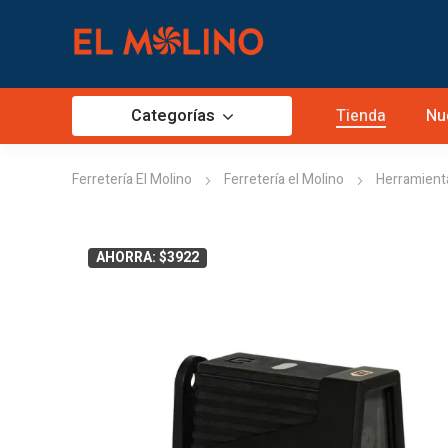
Categorías
Tienda
Nu
Ferretería El Molino
Ferretería el Molino
Herramient
AHORRA: $3922