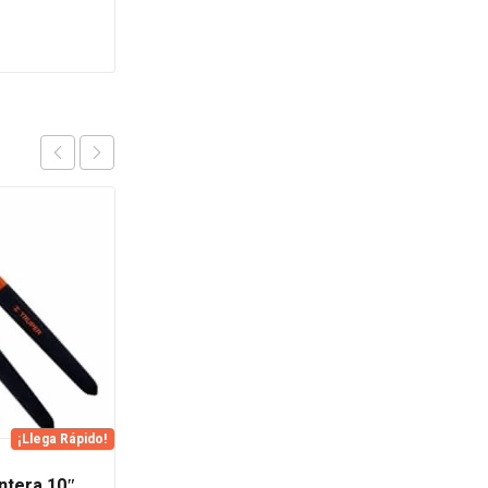
OFERTA
¡Llega Rápido!
Espada para Motosierra
ntera 10″