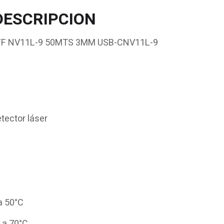
DESCRIPCION
FF NV11L-9 50MTS 3MM USB-CNV11L-9
tector láser
a 50°C
 a 70°C