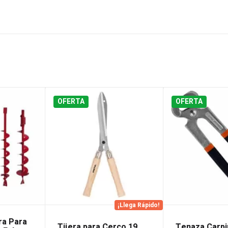
OFERTA
OFERTA
¡Llega Rápido!
ra Para
Tijera para Cerco 19
Tenaza Carpi