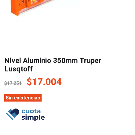
Nivel Aluminio 350mm Truper
Lusqtoff
El
El
$
17.004
$
17.251
precio
precio
original
actual
Sin existencias
era:
es:
$17.251.
$17.004.