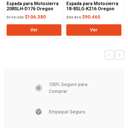
Espada para Motosierra
Espada para Motosierra
208SLH-D176 Oregon
18-8SLG-K216 Oregon
El
El
El
El
$
106.380
$
90.465
$
110.320
$
93.816
precio
precio
precio
precio
Ver
Ver
original
actual
original
actual
era:
es:
era:
es:
$110.320.
$106.380.
$93.816.
$90.465.
100% Seguro para
Comprar
Empaque Seguro