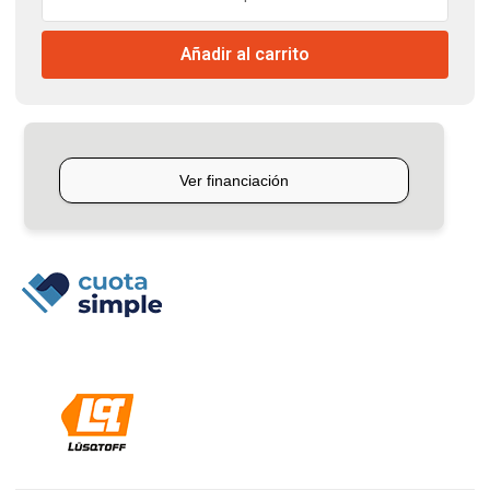
Nafta
7hp
Añadir al carrito
Lusqtoff
cantidad