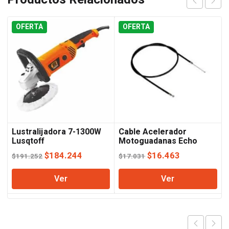
OFERTA
OFERTA
Lustralijadora 7-1300W
Cable Acelerador
Lusqtoff
Motoguadanas Echo
El
El
El
El
$
184.244
$
16.463
$
191.252
$
17.031
precio
precio
precio
precio
Ver
Ver
original
actual
original
actual
era:
es:
era:
es:
$191.252.
$184.244.
$17.031.
$16.463.