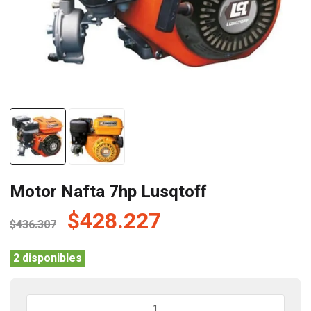
Motor Nafta 7hp Lusqtoff
El
El
$
428.227
$
436.307
precio
precio
original
actual
2 disponibles
era:
es:
$436.307.
$428.227.
Motor