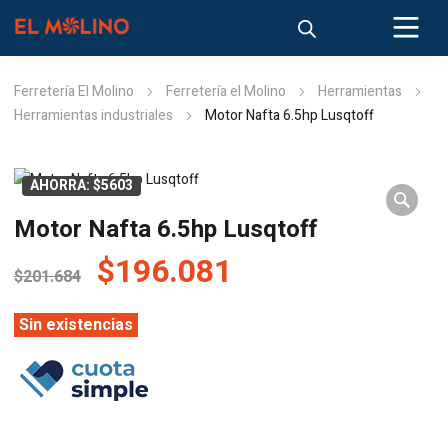
Ferretería El Molino
Ferretería el Molino
Herramientas
Herramientas industriales
Motor Nafta 6.5hp Lusqtoff
AHORRA: $5603
Motor Nafta 6.5hp Lusqtoff
El
El
$
196.081
$
201.684
precio
precio
original
actual
Sin existencias
era:
es:
$201.684.
$196.081.