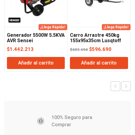
¡Llega Rápido!
¡Llega Rápido!
Generador 5500W 5.5KVA
Carro Arrastre 450kg
AVR Sensei
155x95x35cm Lusqtoff
El
El
$
1.442.213
$
596.690
$
603.694
precio
precio
Añadir al carrito
Añadir al carrito
original
actual
era:
es:
$603.694.
$596.690
100% Seguro para
Comprar