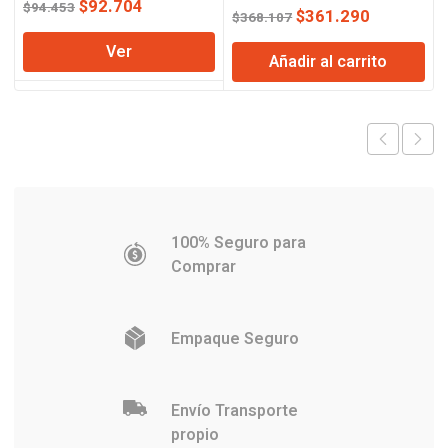
El
El
Regulable Lusqtoff
$
92.704
$
94.453
El
El
$
361.290
$
368.107
precio
precio
precio
precio
Ver
original
actual
Añadir al carrito
original
actual
era:
es:
era:
es:
$94.453.
$92.704.
$368.107.
$361.290
100% Seguro para
Comprar
Empaque Seguro
Envío Transporte
propio