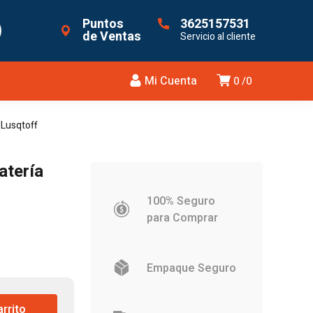
Puntos
3625157531
de Ventas
Servicio al cliente
Mi Cuenta
0
0
 Lusqtoff
atería
100% Seguro
para Comprar
Empaque Seguro
arrito