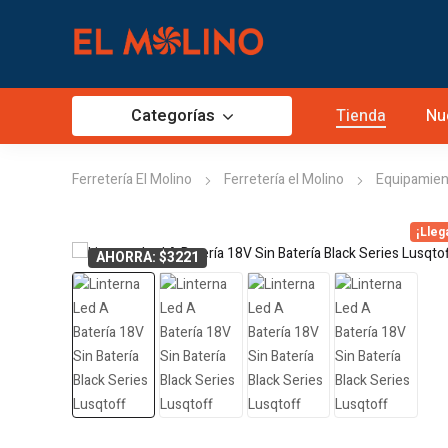
Categorías
Tienda
Nu
Ferretería El Molino
Ferretería el Molino
Equipamien
¡Lleg
AHORRA: $3221