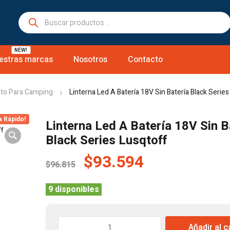
Búsqueda
de
productos
NEW!
estras marcas
Nosotros
Contacto
to Para Camping
Linterna Led A Batería 18V Sin Batería Black Series
a Rápido!
Linterna Led A Batería 18V Sin B
Black Series Lusqtoff
El
El
$
93.594
$
96.815
precio
precio
original
actual
9 disponibles
era:
es:
$96.815.
$93.594.
Linterna
Añadir al c