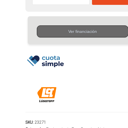
Led
A
Batería
18V
Sin
Batería
Black
Series
Lusqtoff
cantidad
SKU:
23271