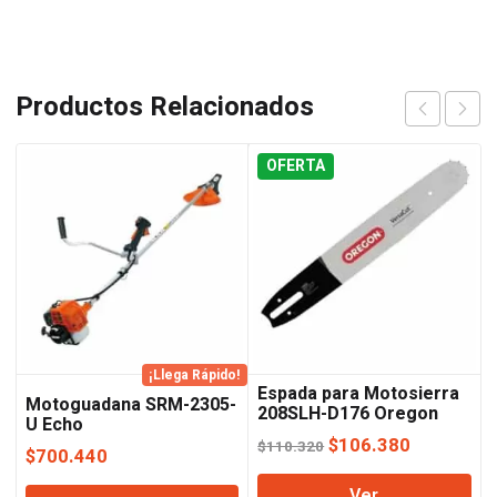
Productos Relacionados
OFERTA
¡Llega Rápido!
Espada para Motosierra
Motoguadana SRM-2305-
208SLH-D176 Oregon
U Echo
El
El
$
106.380
$
110.320
$
700.440
precio
precio
Ver