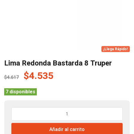
¡Llega Rápido!
Lima Redonda Bastarda 8 Truper
El
El
$
4.535
$
4.617
precio
precio
original
actual
7 disponibles
era:
es:
$4.617.
$4.535.
Lima
Redonda
Bastarda
Añadir al carrito
8