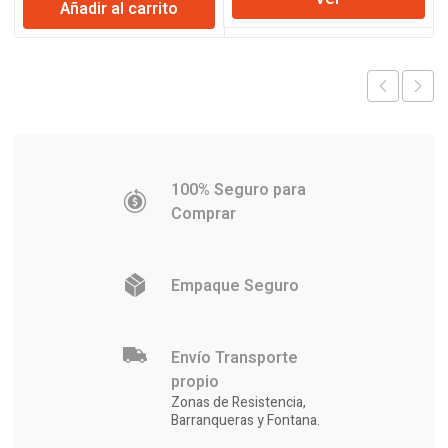
original
actual
Añadir al carrito
era:
es:
$110.320.
$106.380
100% Seguro para
Comprar
Empaque Seguro
Envío Transporte
propio
Zonas de Resistencia,
Barranqueras y Fontana.