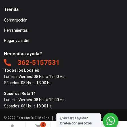
Tienda
Construcción
Herramientas
Hogar y Jardín
Necesitas ayuda?
362-5157531
Todos los Locales
Lunes a Viernes: 08 Hs. a 19:00 Hs.
Sábados: 08 Hs. a 13:00 Hs.
Sucursal Ruta 11
Lunes a Viernes: 08 Hs. a 19:00 Hs.
Sábados: 08 Hs. a 18:00 Hs.
© 2026
. Todos los derechos reservados. |
Ferretería El Molino
¿Necesitas ayuda?
Powered by
BigRedes
</
Chatea con nosotros
0
0
0