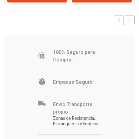
era:
es:
era:
es:
$367.616.
$355.363.
$539.560.
$524.282
100% Seguro para
Comprar
Empaque Seguro
Envío Transporte
propio
Zonas de Resistencia,
Barranqueras y Fontana.