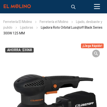
Ferretería El Molino
Ferretería el Molino
Lijado, desbaste y
pulido
Lijadoras
Lijadora Roto Orbital Lusqtoff Black Series
300W 125 MM
¡Llega Rápido!
AHORRA: $3068