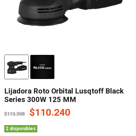
Lijadora Roto Orbital Lusqtoff Black
Series 300W 125 MM
El
El
$
110.240
$
113.308
precio
precio
original
actual
2 disponibles