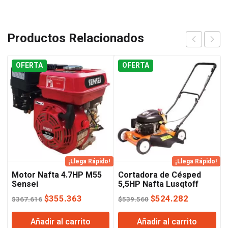
Productos Relacionados
OFERTA
OFERTA
¡Llega Rápido!
¡Llega Rápido!
Motor Nafta 4.7HP M55
Cortadora de Césped
Sensei
5,5HP Nafta Lusqtoff
El
El
El
El
$
355.363
$
524.282
$
367.616
$
539.560
precio
precio
precio
precio
Añadir al carrito
Añadir al carrito
original
actual
original
actual