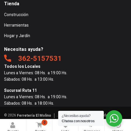
Tienda
Construcción
Herramientas
Hogar y Jardín
Necesitas ayuda?
362-5157531
Todos los Locales
Lunes a Viernes: 08 Hs. a 19:00 Hs.
Sábados: 08 Hs. a 13:00 Hs.
Sucursal Ruta 11
Lunes a Viernes: 08 Hs. a 19:00 Hs.
Sábados: 08 Hs. a 18:00 Hs.
© 2026
. Todos los derechos reservados. |
Ferretería El Molino
¿Necesitas ayuda?
Powered by
BigRedes
</
Chatea con nosotros
0
0
0