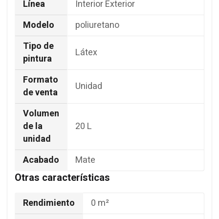
Línea
Interior Exterior
Modelo
poliuretano
Tipo de
Látex
pintura
Formato
Unidad
de venta
Volumen
de la
20 L
unidad
Acabado
Mate
Otras características
Rendimiento
0 m²