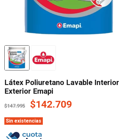
Látex Poliuretano Lavable Interior
Exterior Emapi
El
El
$
142.709
$
147.995
precio
precio
original
actual
Sin existencias
era:
es: