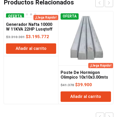
Productos Relacionados
OFERTA
OFERTA
¡Llega Rápido!
Generador Nafta 10000
W 11KVA 22HP Lusqtoff
El
El
$
3.195.772
$
3.310.301
precio
precio
Añadir al carrito
original
actual
era:
es:
$3.310.301.
$3.195.772.
¡Llega Rápido!
Poste De Hormigon
Olimpico 10x10x3.00mts
El
El
$
39.900
$
41.378
precio
precio
Añadir al carrito
original
actual
era:
es:
$41.378.
$39.900.