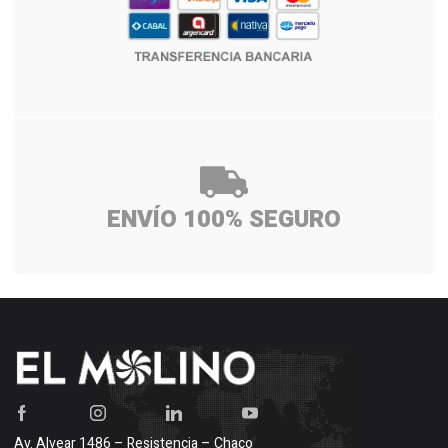
ENVÍO 100% SEGURO
Av. Alvear 1486 – Resistencia – Chaco