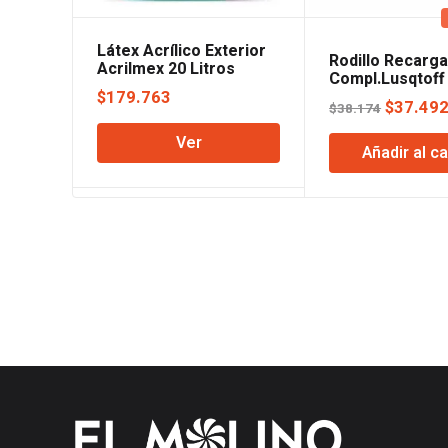
Látex Acrílico Exterior
Rodillo Recarga
Acrilmex 20 Litros
Compl.Lusqtoff
Blanco Quimex
$
179.763
El
$
37.49
$
38.174
precio
Ver
Añadir al ca
original
era:
$38.174