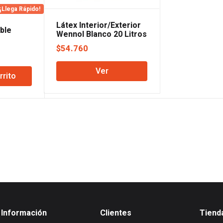
¡Llega Rápido!
Látex Interior/Exterior
ble
Wennol Blanco 20 Litros
Quimex
$
54.760
El
2
precio
Ver
rrito
actual
es:
.
$37.492.
Información
Clientes
Tiend