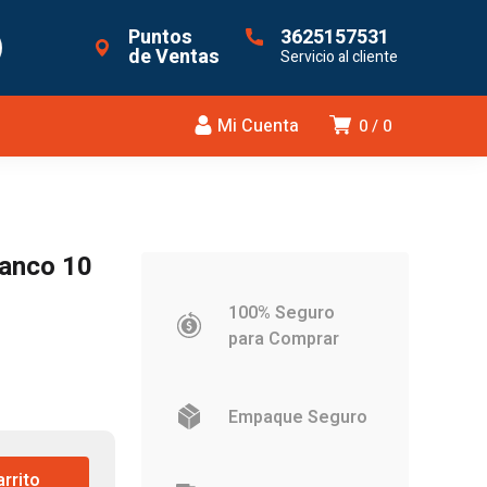
Puntos
3625157531
de Ventas
Servicio al cliente
Mi Cuenta
0
0
lanco 10
100% Seguro
para Comprar
Empaque Seguro
arrito