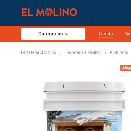
Categorías
Tienda
Nu
Ferretería El Molino
Ferretería el Molino
Pinturería
¡Lleg