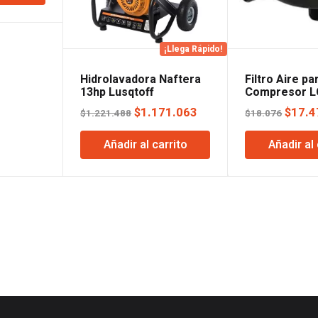
es:
96.
$953.242.
¡Llega Rápido!
Hidrolavadora Naftera
Filtro Aire pa
13hp Lusqtoff
Compresor L
Lusqtoff
El
El
El
$
1.171.063
$
17.4
$
1.221.488
$
18.076
precio
precio
preci
Añadir al carrito
Añadir al 
original
actual
origin
era:
es:
era:
$1.221.488.
$1.171.063.
$18.0