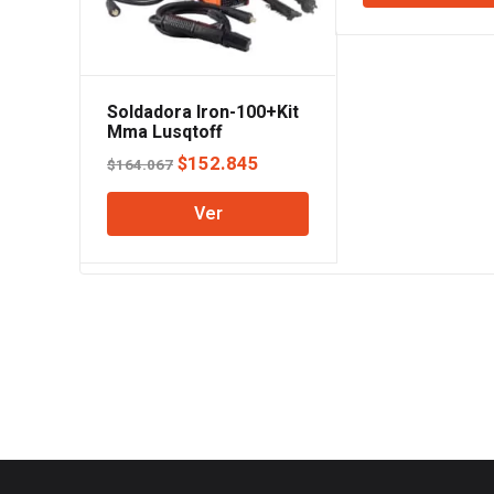
era:
$972.6
Soldadora Iron-100+Kit
Mma Lusqtoff
El
El
$
152.845
$
164.067
precio
precio
Ver
original
actual
era:
es:
$164.067.
$152.845.