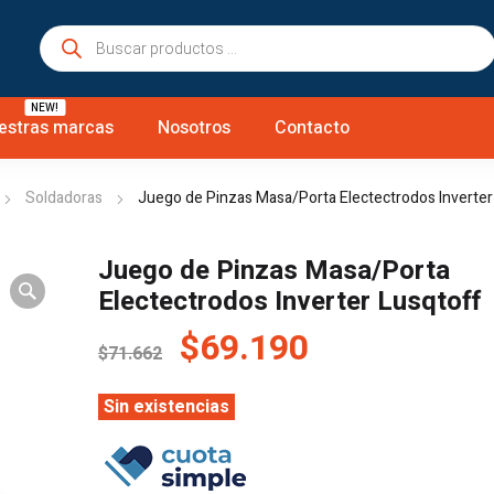
Búsqueda
de
productos
NEW!
estras marcas
Nosotros
Contacto
Soldadoras
Juego de Pinzas Masa/Porta Electectrodos Inverter
Juego de Pinzas Masa/Porta
Electectrodos Inverter Lusqtoff
El
El
$
69.190
$
71.662
precio
precio
original
actual
Sin existencias
era:
es:
$71.662.
$69.190.