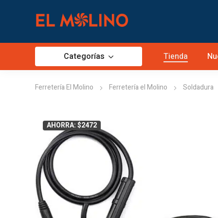
Categorías
Tienda
Nu
Ferretería El Molino
Ferretería el Molino
Soldadura
AHORRA: $2472