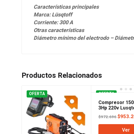
Características principales
Marca: Lüsqtoff
Corriente: 300 A
Otras características
Diámetro mínimo del electrodo – Diámet
Productos Relacionados
OFERTA
OFERTA
Compresor 150 
3Hp 220v Lusqt
El
$
953.
$
972.696
precio
Ver
origina