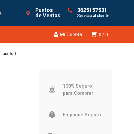
Puntos
3625157531
de Ventas
Servicio al cliente
Mi Cuenta
0
0
 Lusqtoff
100% Seguro
para Comprar
Empaque Seguro