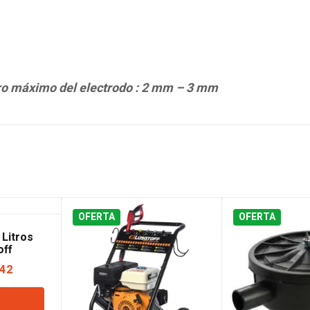
ro máximo del electrodo : 2 mm – 3 mm
OFERTA
OFERTA
Litros
off
El
242
precio
l
actual