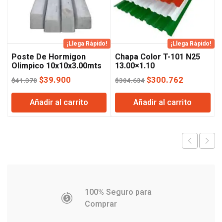
¡Llega Rápido!
¡Llega Rápido!
Poste De Hormigon
Chapa Color T-101 N25
Olimpico 10x10x3.00mts
13.00×1.10
(negro,verde,azul,rojo)
El
El
El
El
$
39.900
$
300.762
$
41.378
$
304.634
precio
precio
precio
precio
Añadir al carrito
Añadir al carrito
original
actual
original
actual
era:
es:
era:
es:
$41.378.
$39.900.
$304.634.
$300.762
100% Seguro para
Comprar