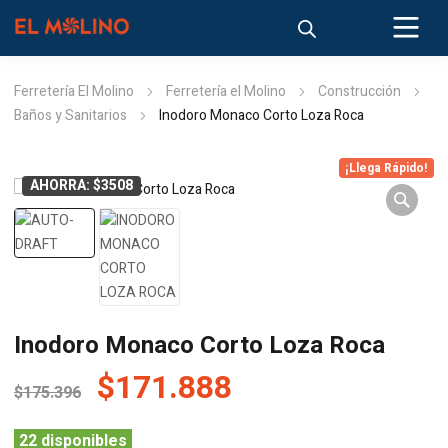
Ferretería El Molino
Ferretería el Molino
Construcción
Baños y Sanitarios
Inodoro Monaco Corto Loza Roca
¡Llega Rápido!
AHORRA: $3508
Inodoro Monaco Corto Loza Roca
El
El
$
171.888
$
175.396
precio
precio
22 disponibles