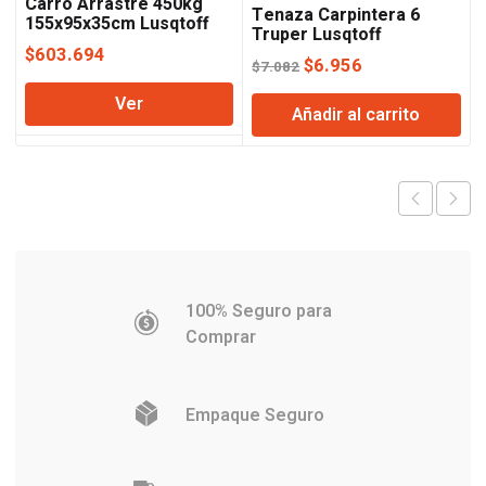
Carro Arrastre 450kg
Tenaza Carpintera 6
155x95x35cm Lusqtoff
Truper Lusqtoff
$
603.694
El
El
$
6.956
$
7.082
precio
precio
Ver
Añadir al carrito
original
actual
era:
es:
$7.082.
$6.956.
100% Seguro para
Comprar
Empaque Seguro