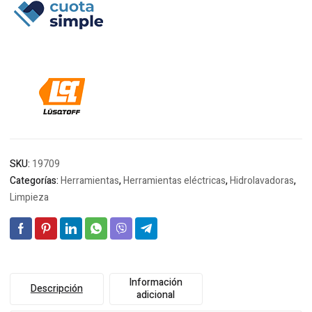
era:
es:
$472.940.
$464.081.
SKU:
19709
Categorías:
Herramientas
,
Herramientas eléctricas
,
Hidrolavadoras
,
Limpieza
Información
Descripción
adicional