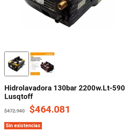
Hidrolavadora 130bar 2200w.Lt-590
Lusqtoff
El
El
$
464.081
$
472.940
precio
precio
original
actual
Sin existencias