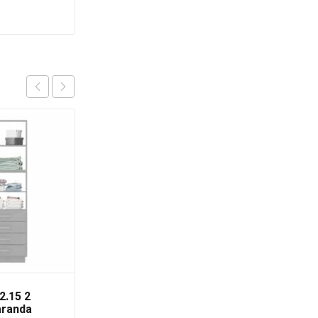
OFERTA
¡Llega Rápido!
2.15 2
Pinza
aranda
Multiherramientas 12