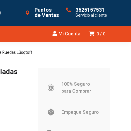
Puntos
3625157531
de Ventas
Servicio al cliente
Mi Cuenta
0
0
e Ruedas Lüsqtoff
eladas
100% Seguro
para Comprar
Empaque Seguro
.