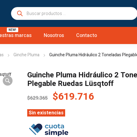
Búsqueda
de
productos
NEW!
estras marcas
Nosotros
Contacto
as
Ginche Pluma
Guinche Pluma Hidráulico 2 Toneladas Plegabl
Guinche Pluma Hidráulico 2 Ton
Plegable Ruedas Lüsqtoff
El
El
$
619.716
$
629.365
precio
precio
original
actual
Sin existencias
era:
es:
$629.365.
$619.716