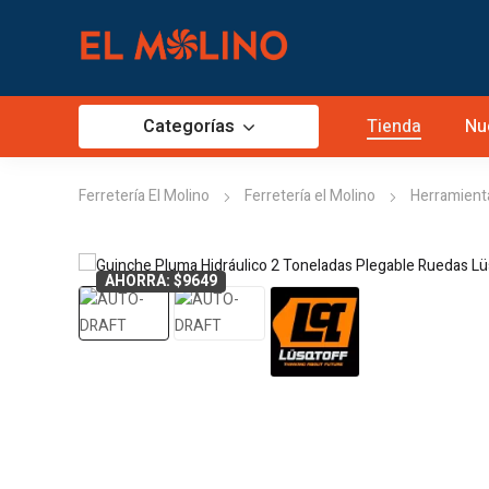
Categorías
Tienda
Nu
Ferretería El Molino
Ferretería el Molino
Herramient
AHORRA: $9649