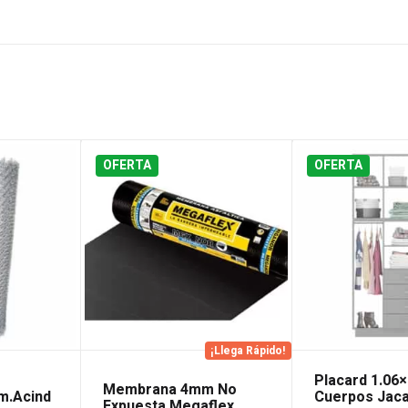
OFERTA
OFERTA
¡Llega Rápido!
o
Placard 1.06×
Membrana 4mm No
m.Acind
Cuerpos Jac
Expuesta Megaflex