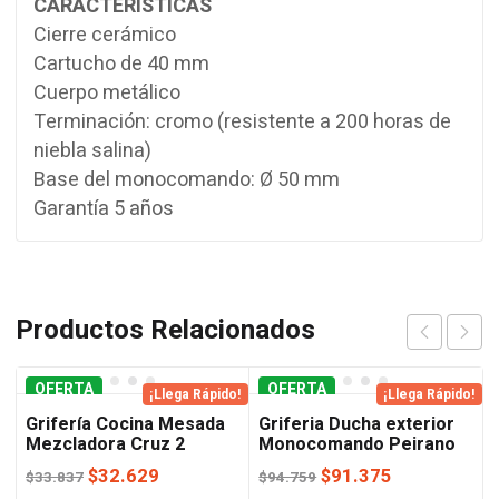
CARACTERÍSTICAS
Cierre cerámico
Cartucho de 40 mm
Cuerpo metálico
Terminación: cromo (resistente a 200 horas de
niebla salina)
Base del monocomando: Ø 50 mm
Garantía 5 años
Productos Relacionados
OFERTA
OFERTA
¡Llega Rápido!
¡Llega Rápido!
Grifería Cocina Mesada
Griferia Ducha exterior
Mezcladora Cruz 2
Monocomando Peirano
Llaves Ecow
El
El
El
El
$
32.629
$
91.375
$
33.837
$
94.759