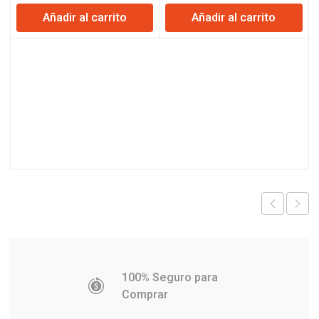
precio
precio
precio
precio
Añadir al carrito
Añadir al carrito
original
actual
original
actual
era:
es:
era:
es:
$33.837.
$32.629.
$94.759.
$91.375.
100% Seguro para
Comprar