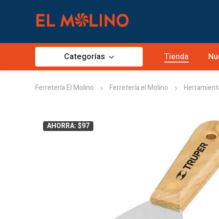
Categorías
Tienda
Nu
Ferretería El Molino
Ferretería el Molino
Herramient
AHORRA: $97