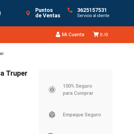
Puntos
3625157531
de Ventas
Servicio al cliente
Mi Cuenta
0
0
er
a Truper
100% Seguro
para Comprar
Empaque Seguro