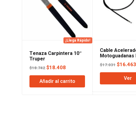
¡Llega Rápido!
Cable Acelerad
Tenaza Carpintera 10″
Motoguadanas 
Truper
El
$
16.46
$
17.031
El
El
$
18.408
$
18.742
precio
precio
precio
Ver
original
Añadir al carrito
original
actual
era:
era:
es:
$17.031
$18.742.
$18.408.