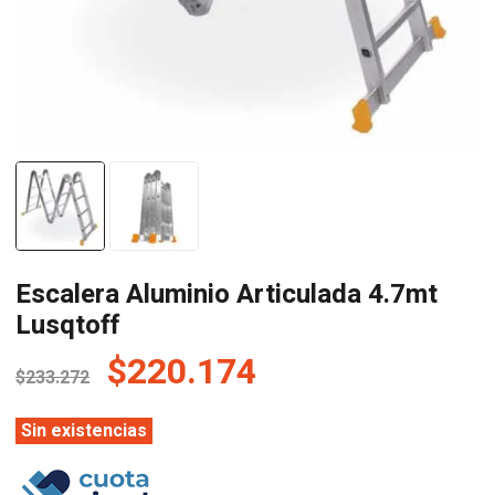
Escalera Aluminio Articulada 4.7mt
Lusqtoff
El
El
$
220.174
$
233.272
precio
precio
original
actual
Sin existencias
era:
es: