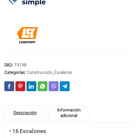
$233.272.
$220.174.
SKU:
19198
Categorías:
Construcción
,
Escaleras
Información
Descripción
adicional
• 16 Escalones