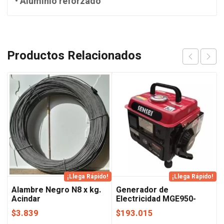
• Aluminio reforzado
Productos Relacionados
¡Llega Rápido!
¡Llega Rápido!
Alambre Negro N8 x kg.
Generador de
Acindar
Electricidad MGE950-
0.95KVA Sensei
$
3.839
$
193.015