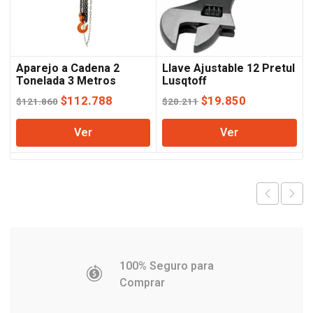
Aparejo a Cadena 2
Llave Ajustable 12 Pretul
Tonelada 3 Metros
Lusqtoff
Lusqtoff
El
El
El
El
$
112.788
$
19.850
$
121.860
$
20.211
precio
precio
precio
precio
Ver
Ver
original
actual
original
actual
era:
es:
era:
es:
$121.860.
$112.788.
$20.211.
$19.850.
100% Seguro para
Comprar