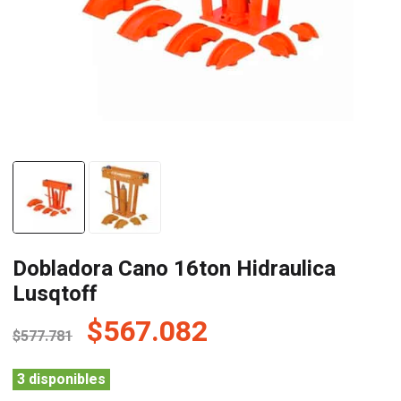
Dobladora Cano 16ton Hidraulica
Lusqtoff
El
El
$
567.082
$
577.781
precio
precio
original
actual
3 disponibles