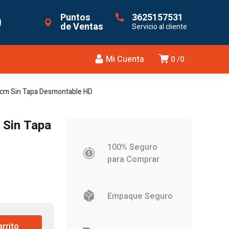
Puntos
3625157531
de Ventas
Servicio al cliente
Mi Cuenta
0
0
0cm Sin Tapa Desmontable HD
 Sin Tapa
100% Seguro
para Comprar
Empaque Seguro
.
arrito