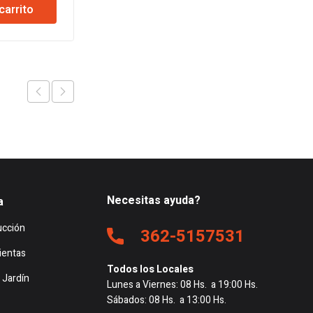
carrito
Añadir al carrito
nal
actual
original
actual
es:
era:
es:
.168.
$604.758.
$176.501.
$173.232.
Necesitas ayuda?
a
ucción
362-5157531
ientas
Todos los Locales
 Jardín
Lunes a Viernes: 08 Hs. a 19:00 Hs.
Sábados: 08 Hs. a 13:00 Hs.