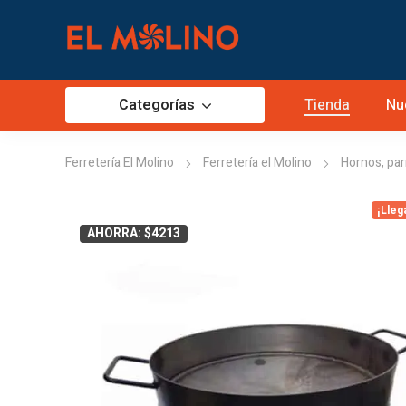
Categorías
Tienda
Nu
Ferretería El Molino
Ferretería el Molino
Hornos, parr
¡Lleg
AHORRA: $4213