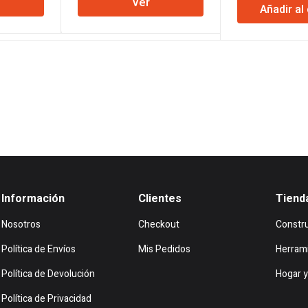
Ver
l
actual
original
actual
Añadir al 
origi
es:
era:
es:
era:
38.
$162.375.
$94.453.
$92.704.
$616
Información
Clientes
Tiend
Nosotros
Checkout
Constr
Política de Envíos
Mis Pedidos
Herram
Política de Devolución
Hogar y
Política de Privacidad