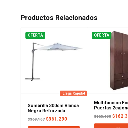
Productos Relacionados
OFERTA
OFERTA
¡Llega Rápido!
Multifuncion Ec
Sombrilla 300cm Blanca
Puertas 2cajon
Negra Reforzada
Wengue Orland
Regulable Lusqtoff
El
$
162.
$
165.438
El
El
$
361.290
$
368.107
precio
precio
precio