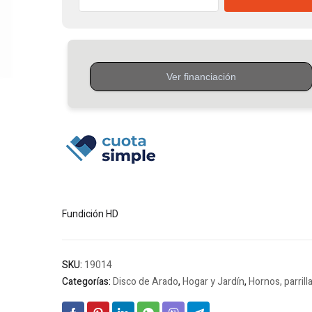
Arado
Paellera
N°4
Ø50cm
Sin
Tapa
Desmontable
HD
cantidad
Fundición HD
SKU:
19014
Categorías:
Disco de Arado
,
Hogar y Jardín
,
Hornos, parrill