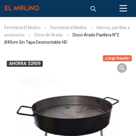
Ferretería El Molino
Ferretería el Molino
Hornos, parrillas y
accesorios
Disco de Arado
Disco Arado Paellera N°2
Ø40cm Sin Tapa Desmontable HD
¡Llega Rápido!
AHORRA: $2939