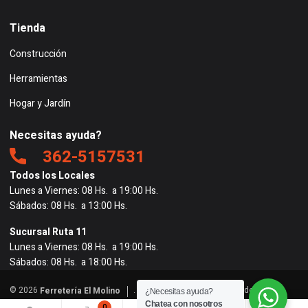
Tienda
Construcción
Herramientas
Hogar y Jardín
Necesitas ayuda?
362-5157531
Todos los Locales
Lunes a Viernes: 08 Hs. a 19:00 Hs.
Sábados: 08 Hs. a 13:00 Hs.
Sucursal Ruta 11
Lunes a Viernes: 08 Hs. a 19:00 Hs.
Sábados: 08 Hs. a 18:00 Hs.
© 2026
. Todos los derechos reservados. |
Ferretería El Molino
¿Necesitas ayuda?
Powered by
BigRedes
</
Chatea con nosotros
0
0
0