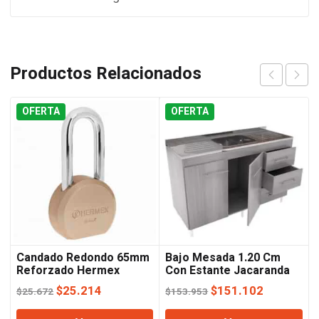
Productos Relacionados
OFERTA
OFERTA
Candado Redondo 65mm
Bajo Mesada 1.20 Cm
Reforzado Hermex
Con Estante Jacaranda
Orlandi
El
El
El
El
$
25.214
$
151.102
$
25.672
$
153.953
precio
precio
precio
precio