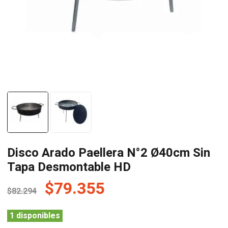
Disco Arado Paellera N°2 Ø40cm Sin
Tapa Desmontable HD
El
El
$
79.355
$
82.294
precio
precio
original
actual
1 disponibles