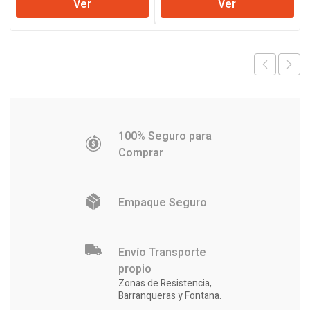
Ver
Ver
original
actual
original
actual
era:
es:
era:
es:
$25.672.
$25.214.
$153.953.
$151.102
100% Seguro para
Comprar
Empaque Seguro
Envío Transporte
propio
Zonas de Resistencia,
Barranqueras y Fontana.