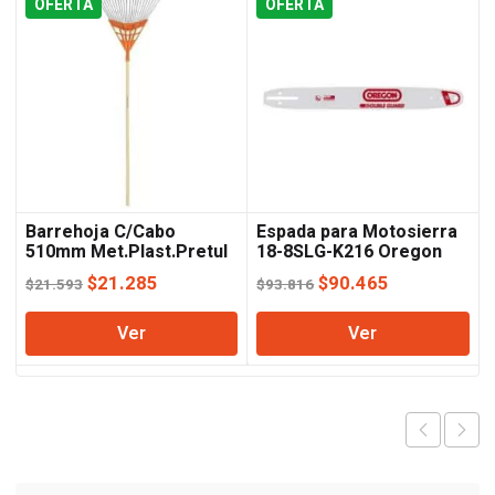
OFERTA
OFERTA
Barrehoja C/Cabo
Espada para Motosierra
510mm Met.Plast.Pretul
18-8SLG-K216 Oregon
Lusqtoff
El
El
El
El
$
21.285
$
90.465
$
21.593
$
93.816
precio
precio
precio
precio
Ver
Ver
original
actual
original
actual
era:
es:
era:
es:
$21.593.
$21.285.
$93.816.
$90.465.