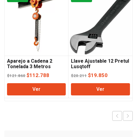
Aparejo a Cadena 2
Llave Ajustable 12 Pretul
Tonelada 3 Metros
Lusqtoff
Lusqtoff
El
El
El
El
$
112.788
$
19.850
$
121.860
$
20.211
precio
precio
precio
precio
Ver
Ver
original
actual
original
actual
era:
es:
era:
es:
$121.860.
$112.788.
$20.211.
$19.850.