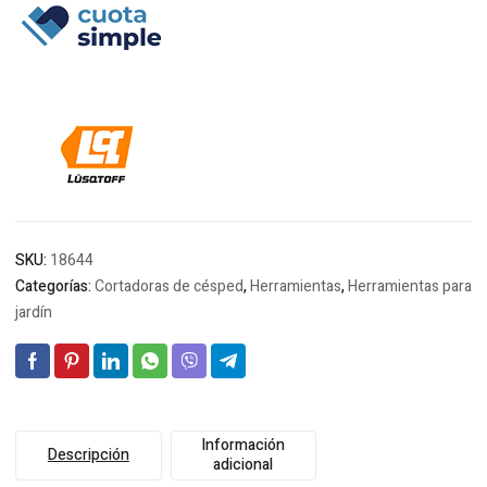
era:
es:
$271.876.
$257.797.
SKU:
18644
Categorías:
Cortadoras de césped
,
Herramientas
,
Herramientas para
jardín
Información
Descripción
adicional