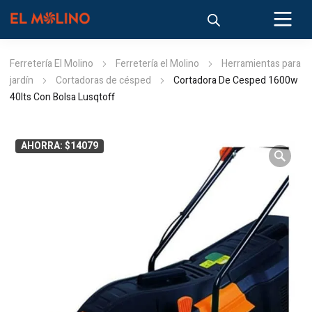
Ferretería El Molino
Ferretería el Molino
Herramientas para
jardín
Cortadoras de césped
Cortadora De Cesped 1600w
40lts Con Bolsa Lusqtoff
AHORRA: $14079