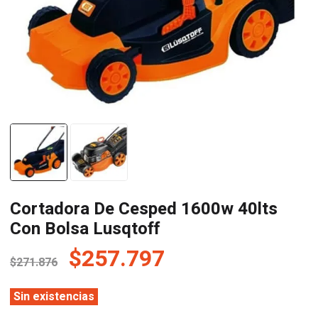
Cortadora De Cesped 1600w 40lts
Con Bolsa Lusqtoff
El
El
$
257.797
$
271.876
precio
precio
original
actual
Sin existencias