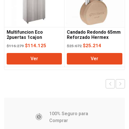
Multifuncion Eco
Candado Redondo 65mm
2puertas 1cajon
Reforzado Hermex
Jacaranda Orlandi
El
El
El
El
$
114.125
$
25.214
$
116.279
$
25.672
precio
precio
precio
precio
Ver
Ver
original
actual
original
actual
era:
es:
era:
es:
$116.279.
$114.125.
$25.672.
$25.214.
100% Seguro para
Comprar