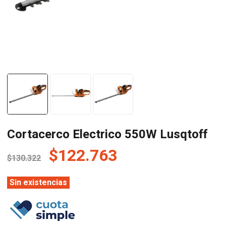
Cortacerco Electrico 550W Lusqtoff
El
El
$
122.763
$
130.322
precio
precio
original
actual
Sin existencias
era:
es:
$130.322.
$122.763.