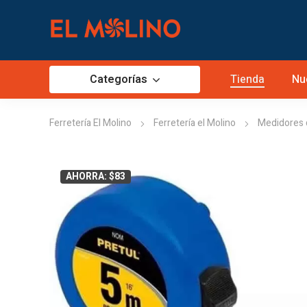
Categorías
Tienda
Nu
Ferretería El Molino
Ferretería el Molino
Medidores d
AHORRA: $83