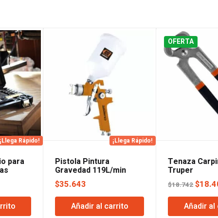
OFERTA
¡Llega Rápido!
¡Llega Rápido!
o para
Pistola Pintura
Tenaza Carpi
zas
Gravedad 119L/min
Truper
HVLP Lusqtoff
El
El
8
$
35.643
$
18.4
$
18.742
precio
preci
rrito
Añadir al carrito
Añadir al 
actual
origin