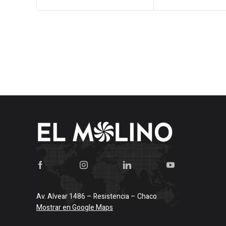
era:
es:
era:
$17.295.
$16.986.
$56.650
Av. Alvear 1486 – Resistencia – Chaco
Mostrar en Google Maps