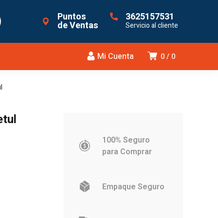
Puntos
3625157531
de Ventas
Servicio al cliente
Mi Cuenta
0
0
l
etul
100% Seguro
para Comprar
Empaque Seguro