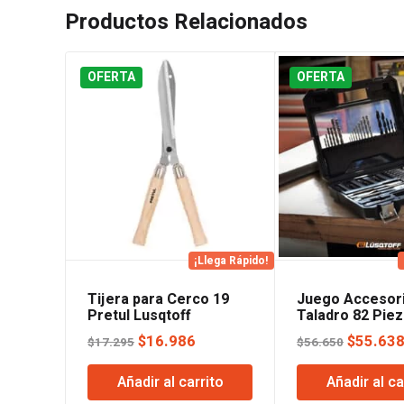
Productos Relacionados
OFERTA
OFERTA
¡Llega Rápido!
Tijera para Cerco 19
Juego Accesori
Pretul Lusqtoff
Taladro 82 Pie
Lusqtoff
El
El
El
$
16.986
$
55.63
$
17.295
$
56.650
precio
precio
precio
Añadir al carrito
Añadir al ca
original
actual
original