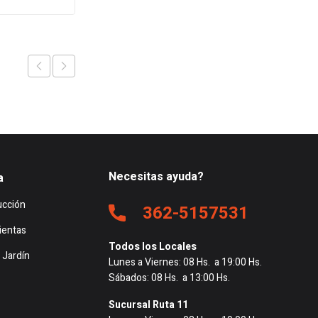
es:
era:
es:
42.
$18.408.
$10.231.
$10.048.
Necesitas ayuda?
a
ucción
362-5157531
ientas
Todos los Locales
 Jardín
Lunes a Viernes: 08 Hs. a 19:00 Hs.
Sábados: 08 Hs. a 13:00 Hs.
Sucursal Ruta 11