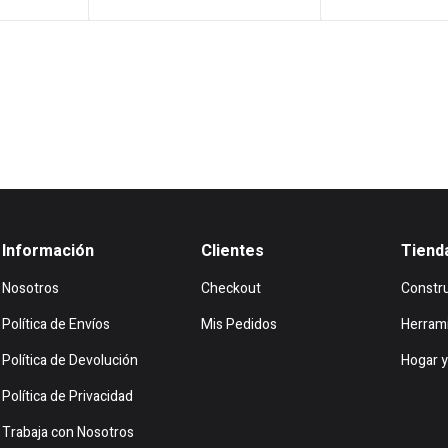
es:
era:
.
$55.638.
$18.7
Información
Clientes
Tiend
Nosotros
Checkout
Constr
Política de Envíos
Mis Pedidos
Herram
Política de Devolución
Hogar y
Política de Privacidad
Trabaja con Nosotros