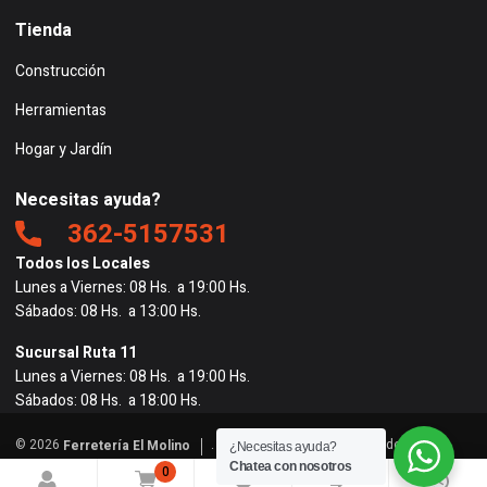
Tienda
Construcción
Herramientas
Hogar y Jardín
Necesitas ayuda?
362-5157531
Todos los Locales
Lunes a Viernes: 08 Hs. a 19:00 Hs.
Sábados: 08 Hs. a 13:00 Hs.
Sucursal Ruta 11
Lunes a Viernes: 08 Hs. a 19:00 Hs.
Sábados: 08 Hs. a 18:00 Hs.
© 2026
. Todos los derechos reservados. |
Ferretería El Molino
¿Necesitas ayuda?
Powered by
BigRedes
</
Chatea con nosotros
0
0
0