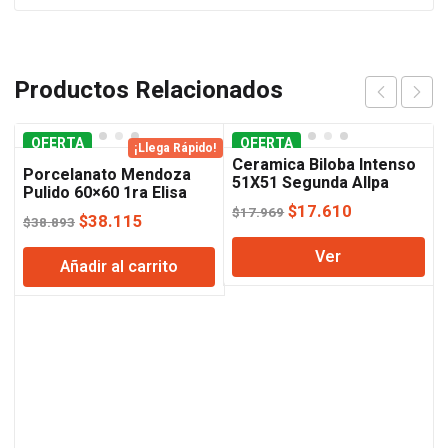
Productos Relacionados
OFERTA
OFERTA
¡Llega Rápido!
Ceramica Biloba Intenso
Porcelanato Mendoza
51X51 Segunda Allpa
Pulido 60×60 1ra Elisa
Oro
El
El
$
17.610
$
17.969
El
El
$
38.115
$
38.893
precio
precio
precio
precio
Ver
original
actual
Añadir al carrito
original
actual
era:
es:
era:
es:
$17.969.
$17.610.
$38.893.
$38.115.