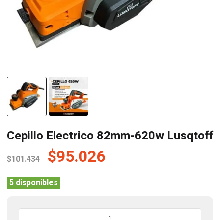
Cepillo Electrico 82mm-620w Lusqtoff
El
El
$
95.026
$
101.434
precio
precio
original
actual
5 disponibles
era:
es:
$101.434.
$95.026.
Cepillo