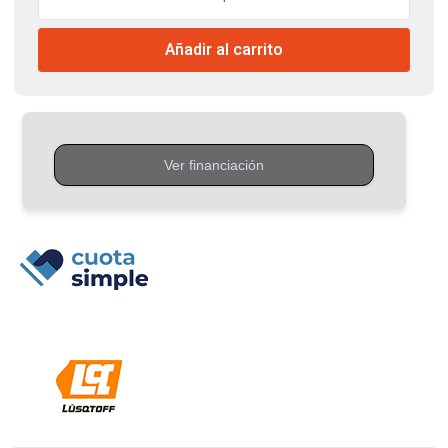
Electrico
82mm-
Añadir al carrito
620w
Lusqtoff
cantidad