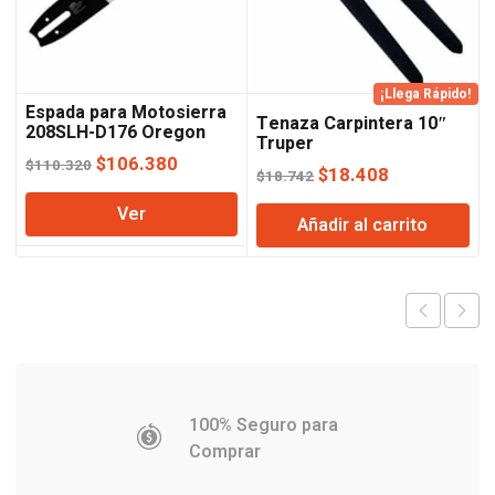
¡Llega Rápido!
Espada para Motosierra
Tenaza Carpintera 10″
208SLH-D176 Oregon
Truper
El
El
$
106.380
$
110.320
El
El
$
18.408
$
18.742
precio
precio
precio
precio
Ver
original
actual
Añadir al carrito
original
actual
era:
es:
era:
es:
$110.320.
$106.380.
$18.742.
$18.408.
100% Seguro para
Comprar