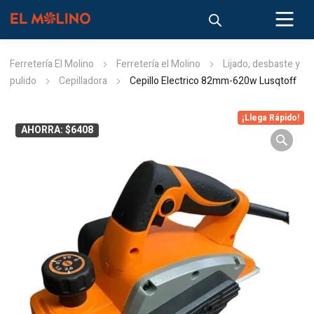
Ferretería El Molino
Ferretería el Molino
Lijado, desbaste y
pulido
Cepilladora
Cepillo Electrico 82mm-620w Lusqtoff
¡Llega Rápido!
AHORRA: $6408