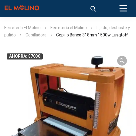
Ferretería El Molino
Ferretería el Molino
Lijado, desbaste y
pulido
Cepilladora
Cepillo Banco 318mm 1500w Lusqtoff
AHORRA: $7038