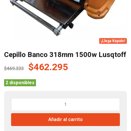
¡Llega Rápido!
Cepillo Banco 318mm 1500w Lusqtoff
El
El
$
462.295
$
469.333
precio
precio
original
actual
2 disponibles
era:
es:
$469.333.
$462.295.
Cepillo
Banco
318mm
Añadir al carrito
1500w
Lusqtoff