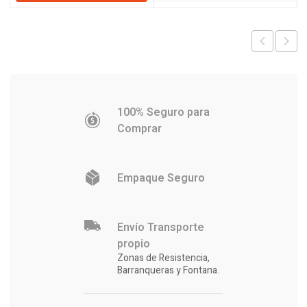
era:
es:
$191.252.
$184.244
$539.560.
$518.056.
100% Seguro para
Comprar
Empaque Seguro
Envío Transporte
propio
Zonas de Resistencia,
Barranqueras y Fontana.