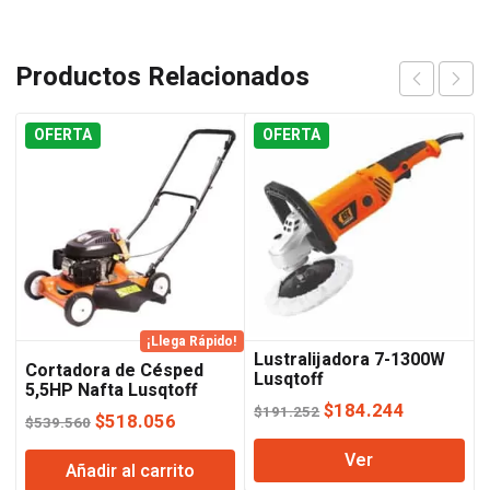
Productos Relacionados
OFERTA
OFERTA
¡Llega Rápido!
Lustralijadora 7-1300W
Cortadora de Césped
Lusqtoff
5,5HP Nafta Lusqtoff
El
El
$
184.244
$
191.252
El
El
$
518.056
$
539.560
precio
precio
precio
precio
Ver
original
actual
Añadir al carrito
original
actual
era:
es: