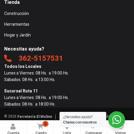
Tienda
Construcción
Herramientas
Hogar y Jardín
Necesitas ayuda?
362-5157531
Todos los Locales
Lunes a Viernes: 08 Hs. a 19:00 Hs.
Sábados: 08 Hs. a 13:00 Hs.
Sucursal Ruta 11
Lunes a Viernes: 08 Hs. a 19:00 Hs.
Sábados: 08 Hs. a 18:00 Hs.
© 2026
. Todos los derechos reservados. |
Ferretería El Molino
¿Necesitas ayuda?
Powered by
BigRedes
</
Chatea con nosotros
0
0
0
Cuenta
Carrito
Lista
Comparar
Vistos