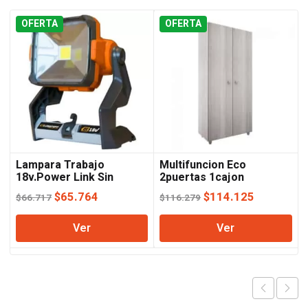
OFERTA
OFERTA
Lampara Trabajo
Multifuncion Eco
18v.Power Link Sin
2puertas 1cajon
Bateria Lusqtoff
Jacaranda Orlandi
El
El
El
El
$
65.764
$
114.125
$
66.717
$
116.279
precio
precio
precio
precio
Ver
Ver
original
actual
original
actual
era:
es:
era:
es:
$66.717.
$65.764.
$116.279.
$114.125