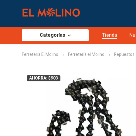
Categorías
Tienda
Nu
Ferretería El Molino
Ferretería el Molino
Repuestos
AHORRA: $903