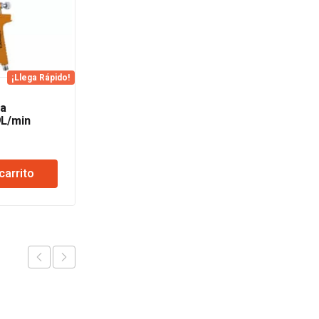
¡Llega Rápido!
Carro Arrastre 450kg
ra
155x95x35cm Lusqtoff
9L/min
f
$
603.694
Ver
carrito