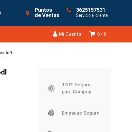
Puntos
3625157531
de Ventas
Servicio al cliente
Mi Cuenta
0
0
usqtoff
dl
100% Seguro
para Comprar
Empaque Seguro