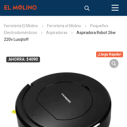
Ferretería El Molino
Ferretería el Molino
Pequeños
Electrodomésticos
Aspiradoras
Aspiradora Robot 26w
220v Lusqtoff
¡Llega Rápido!
AHORRA: $4090