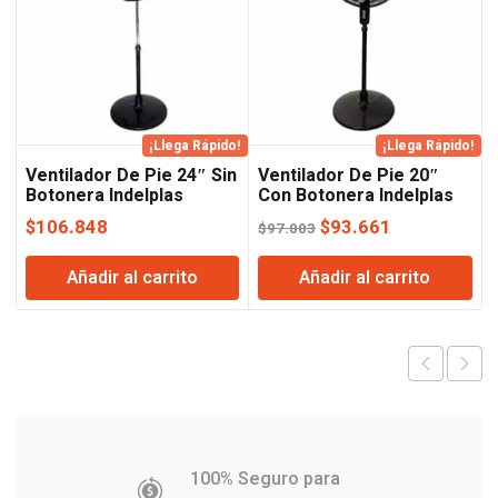
¡Llega Rápido!
¡Llega Rápido!
Ventilador De Pie 24″ Sin
Ventilador De Pie 20″
Botonera Indelplas
Con Botonera Indelplas
El
El
$
106.848
$
93.661
$
97.003
precio
precio
Añadir al carrito
Añadir al carrito
original
actual
era:
es:
$97.003.
$93.661.
100% Seguro para