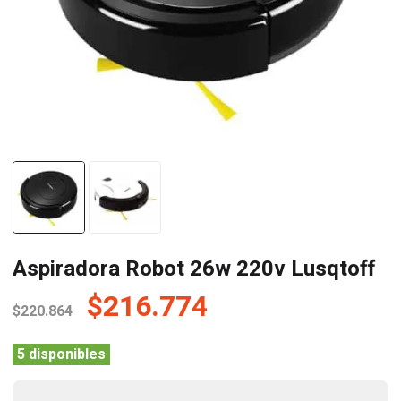
Aspiradora Robot 26w 220v Lusqtoff
El
El
$
216.774
$
220.864
precio
precio
original
actual
5 disponibles
era:
es: