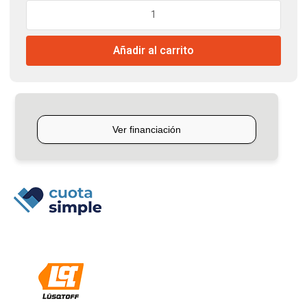
$220.864.
$216.774.
Aspiradora
Robot
26w
Añadir al carrito
220v
Lusqtoff
cantidad