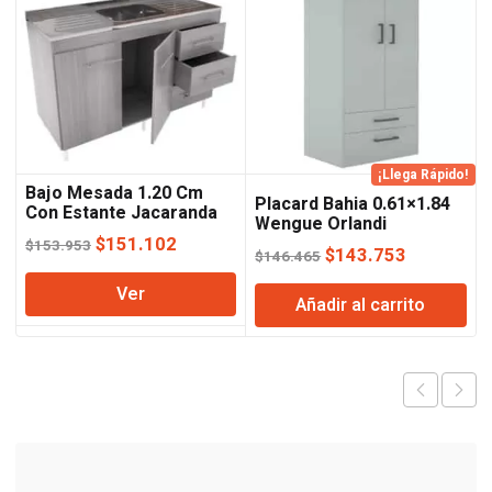
¡Llega Rápido!
Bajo Mesada 1.20 Cm
Placard Bahia 0.61×1.84
Con Estante Jacaranda
Wengue Orlandi
Orlandi
El
El
$
151.102
$
153.953
El
El
$
143.753
$
146.465
precio
precio
precio
precio
Ver
original
actual
Añadir al carrito
original
actual
era:
es:
era:
es:
$153.953.
$151.102.
$146.465.
$143.753