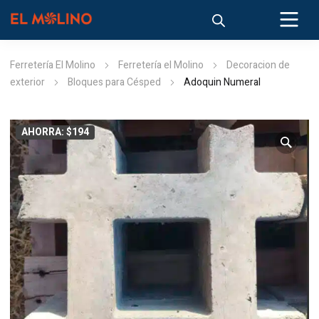
Ferretería El Molino
Ferretería el Molino
Decoracion de
exterior
Bloques para Césped
Adoquin Numeral
AHORRA: $194