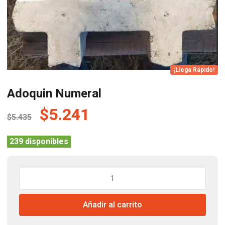
¡Llega Rápido!
Adoquin Numeral
El
El
$
5.241
$
5.435
precio
precio
original
actual
239 disponibles
era:
es:
$5.435.
$5.241.
Adoquin
Numeral
cantidad
Añadir al carrito